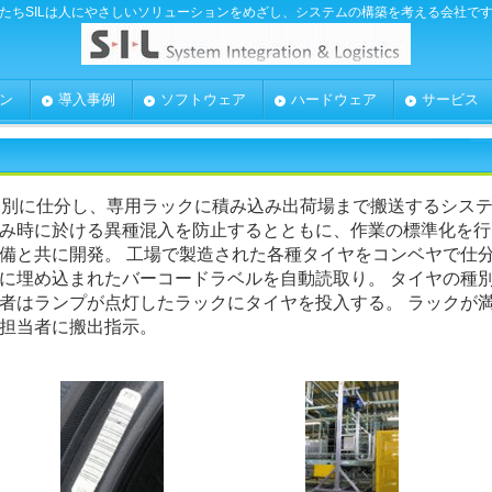
たちSILは人にやさしいソリューションをめざし、システムの構築を考える会社で
ン
導入事例
ソフトウェア
ハードウェア
サービス
番別に仕分し、専用ラックに積み込み出荷場まで搬送するシス
み時に於ける異種混入を防止するとともに、作業の標準化を行
備と共に開発。 工場で製造された各種タイヤをコンベヤで仕
に埋め込まれたバーコードラベルを自動読取り。 タイヤの種
者はランプが点灯したラックにタイヤを投入する。 ラックが
担当者に搬出指示。