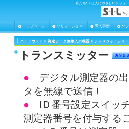
私たちSILは人にやさしいソリュ
トップページ
ソリューション
導入事例
ソフ
ハードウェア
> 測定データ無線入力機器 > テレメジャーシリ
トランスミッター
●
デジタル測定器の出
タを無線で送信！
●
IＤ番号設定スイッ
測定器番号を付与する