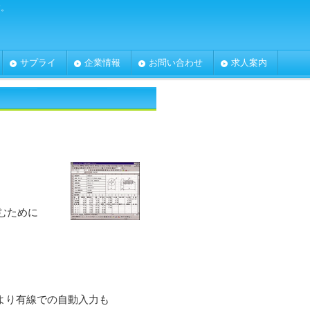
す。
サプライ
企業情報
お問い合わせ
求人案内
むために
より有線での自動入力も