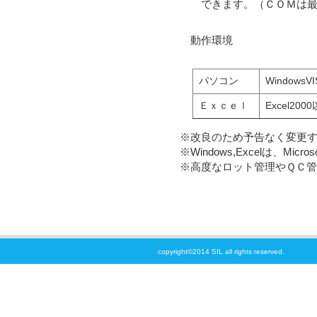
できます。（ＣＯＭは最
動作環境
パソコン
Windows
Ｅｘｃｅｌ
Excel200
※改良のため予告なく変更
※Windows,Excelは、Mi
※高度なロット管理やＱＣ管
copyright©2014 SIL all rights reserved.