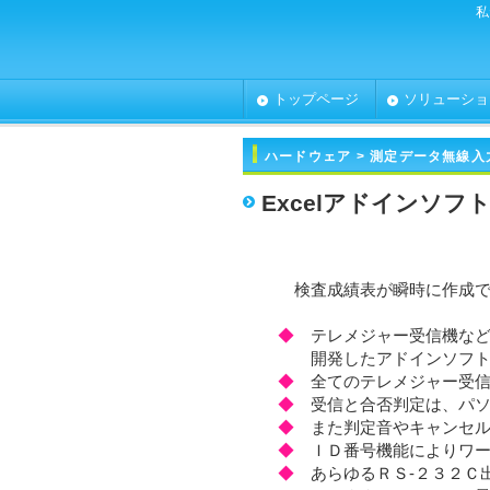
私
トップページ
ソリューショ
ハードウェア
> 測定データ無線入
Excelアドインソフト 
検査成績表が瞬時に作成
◆
テレメジャー受信機など
開発したアドインソフト
◆
全てのテレメジャー受
◆
受信と合否判定は、パ
◆
また判定音やキャンセ
◆
ＩＤ番号機能によりワ
◆
あらゆるＲＳ-２３２Ｃ