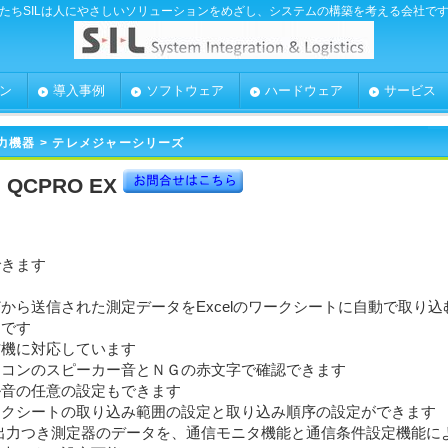
たちSILは人にやさしいソリューションをめざし、システムの構築を考える会社で
ン
導入事例
ソフトウェア
ハードウェア
サービス
力機器 > テレメジャーシリーズ
QCPRO EX
できます
から送信された測定データをExcelのワークシートに自動で取り込
です
信機に対応しています
ソコンのスピーカー音とＮＧの赤文字で確認できます
ル音の任意の設定もできます
ークシートの取り込み範囲の設定と取り込み順序の設定ができます
出力つき測定器のデータを、通信モニタ機能と通信条件設定機能に